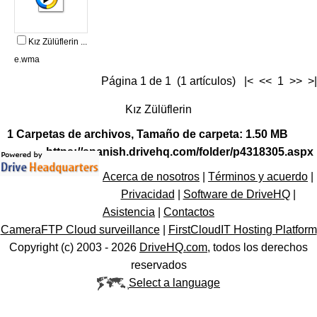
Kız Zülüflerin ...
e.wma
Página 1 de 1 (1 artículos) |< << 1 >> >|
Kız Zülüflerin
1 Carpetas de archivos, Tamaño de carpeta: 1.50 MB
https://spanish.drivehq.com/folder/p4318305.aspx
Acerca de nosotros
|
Términos y acuerdo
|
Privacidad
|
Software de DriveHQ
|
Asistencia
|
Contactos
CameraFTP Cloud surveillance
|
FirstCloudIT Hosting Platform
Copyright (c) 2003 -
2026
DriveHQ.com
, todos los derechos
reservados
Select a language