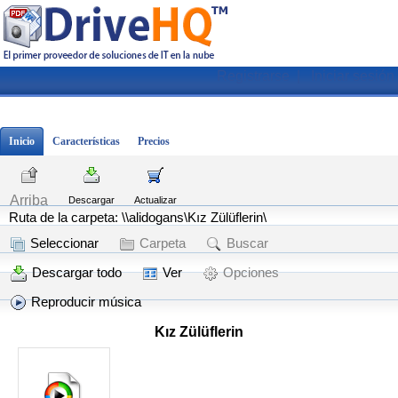
Registrarse
|
Iniciar sesión
Inicio
Características
Precios
Arriba
Descargar
Actualizar
Ruta de la carpeta: \\alidogans\Kız Zülüflerin\
Seleccionar
Carpeta
Buscar
Descargar todo
Ver
Opciones
Reproducir música
Kız Zülüflerin