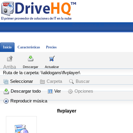
Registrarse
|
Iniciar sesión
Inicio
Características
Precios
Arriba
Descargar
Actualizar
Ruta de la carpeta: \\alidogans\flvplayer\
Seleccionar
Carpeta
Buscar
Descargar todo
Ver
Opciones
Reproducir música
flvplayer