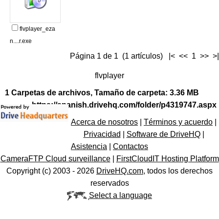
flvplayer_eza
n....r.exe
Página 1 de 1 (1 artículos) |< << 1 >> >|
flvplayer
1 Carpetas de archivos, Tamaño de carpeta: 3.36 MB
https://spanish.drivehq.com/folder/p4319747.aspx
Acerca de nosotros
|
Términos y acuerdo
|
Privacidad
|
Software de DriveHQ
|
Asistencia
|
Contactos
CameraFTP Cloud surveillance
|
FirstCloudIT Hosting Platform
Copyright (c) 2003 -
2026
DriveHQ.com
, todos los derechos
reservados
Select a language