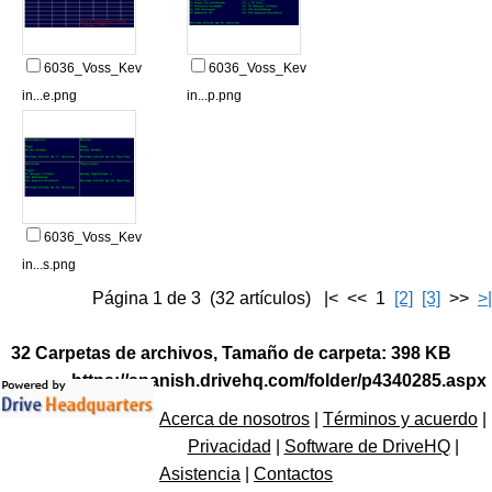
6036_Voss_Kev
6036_Voss_Kev
in...e.png
in...p.png
6036_Voss_Kev
in...s.png
Página 1 de 3 (32 artículos) |< << 1
[2]
[3]
>>
>|
32 Carpetas de archivos, Tamaño de carpeta: 398 KB
https://spanish.drivehq.com/folder/p4340285.aspx
Acerca de nosotros
|
Términos y acuerdo
|
Privacidad
|
Software de DriveHQ
|
Asistencia
|
Contactos