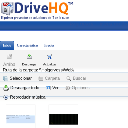
Registrarse
|
Iniciar sesión
Inicio
Características
Precios
Arriba
Descargar
Actualizar
Ruta de la carpeta: \\Holgervoss\Web\
Seleccionar
Carpeta
Buscar
Descargar todo
Ver
Opciones
Reproducir música