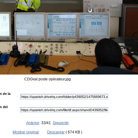
CDGval poste opérateur.jpg
n de la
n del
Anterior
33/41
Siguiente
Mostrar original
Descargar
( 674 KB )