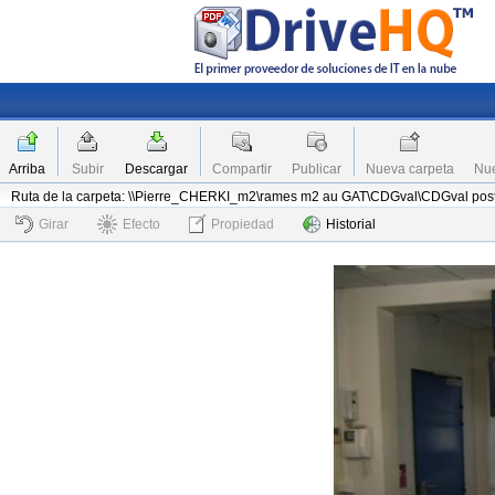
Arriba
Subir
Descargar
Compartir
Publicar
Nueva carpeta
Nue
Ruta de la carpeta: \\Pierre_CHERKI_m2\rames m2 au GAT\CDGval\CDGval post
Girar
Efecto
Propiedad
Historial