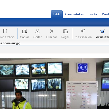
Inicio
Características
Precios
Prueb
vo archivo
Copiar
Cortar
Eliminar
Pegar
Clasificación
Actualiza
e opérateur.jpg