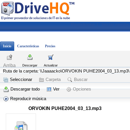
Registrarse
|
Iniciar sesión
Inicio
Características
Precios
Arriba
Descargar
Actualizar
Ruta de la carpeta: \\Jaaaacko\ORVOKIN PUHE2004_03_13.mp3\
Seleccionar
Carpeta
Buscar
Descargar todo
Ver
Opciones
Reproducir música
ORVOKIN PUHE2004_03_13.mp3