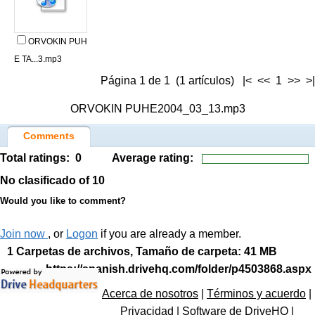
ORVOKIN PUH
E TA...3.mp3
Página 1 de 1 (1 artículos) |< << 1 >> >|
ORVOKIN PUHE2004_03_13.mp3
Comments
Total ratings:
0
Average rating:
No clasificado
of 10
Would you like to comment?
Join now
, or
Logon
if you are already a member.
1 Carpetas de archivos, Tamaño de carpeta: 41 MB
https://spanish.drivehq.com/folder/p4503868.aspx
Acerca de nosotros
|
Términos y acuerdo
|
Privacidad
|
Software de DriveHQ
|