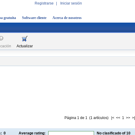
Registrarse
|
Iniciar sesión
a gratuita
Software cliente
Acerca de nosotros
icación
Actualizar
Página 1 de 1 (1 artículos) |< << 1 >> >|
gs:
0
Average rating:
No clasificado
of 10