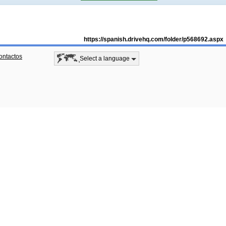
https://spanish.drivehq.com/folder/p568692.aspx
ontactos
Select a language