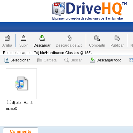
Arriba
Subir
Descargar
Descarga de Zip
Compartir
Publicar
N
Ruta de la carpeta: \\dj.bio\Hardtrance-Classics @ 155\
Seleccionar
Carpeta
Buscar
Descargar todo
dj.bio - Hardtr...
m.mp3
Comments