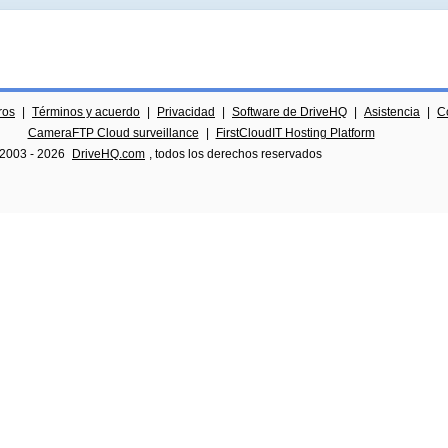
ros
|
Términos y acuerdo
|
Privacidad
|
Software de DriveHQ
|
Asistencia
|
C
CameraFTP Cloud surveillance
|
FirstCloudIT Hosting Platform
 2003 -
2026
DriveHQ.com
, todos los derechos reservados