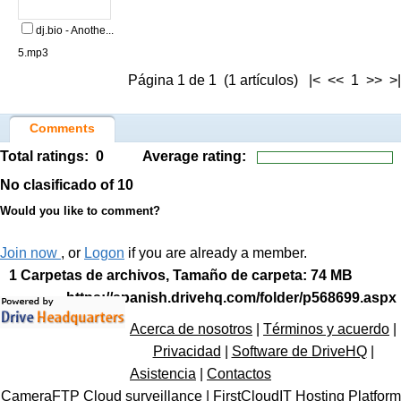
dj.bio - Anothe...
5.mp3
Página 1 de 1 (1 artículos) |< << 1 >> >|
Comments
Total ratings:
0
Average rating:
No clasificado
of 10
Would you like to comment?
Join now
, or
Logon
if you are already a member.
1 Carpetas de archivos, Tamaño de carpeta: 74 MB
https://spanish.drivehq.com/folder/p568699.aspx
Acerca de nosotros
|
Términos y acuerdo
|
Privacidad
|
Software de DriveHQ
|
Asistencia
|
Contactos
CameraFTP Cloud surveillance
|
FirstCloudIT Hosting Platform