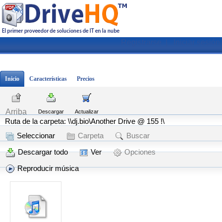
Registrarse
|
Iniciar sesión
Inicio
Características
Precios
Arriba
Descargar
Actualizar
Ruta de la carpeta: \\dj.bio\Another Drive @ 155 !\
Seleccionar
Carpeta
Buscar
Descargar todo
Ver
Opciones
Reproducir música