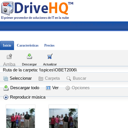
Registrarse
|
Iniciar sesión
Inicio
Características
Precios
Arriba
Descargar
Actualizar
Ruta de la carpeta: \\spices\OBET2006\
Seleccionar
Carpeta
Buscar
Descargar todo
Ver
Opciones
Reproducir música