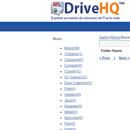
Gallery
\
Music
\Kara
Music
Blues(38)
Folder Name
Children(1)
< Prev
1
Next >
Classical(5)
Comedy(0)
Country(1)
DJ, Dance(21)
Easy Listening(2)
Folk(4)
Holiday(0)
Jazz(2)
Karaoke(0)
Metal(2)
New Age(0)
Pop(3)
R&B(0)