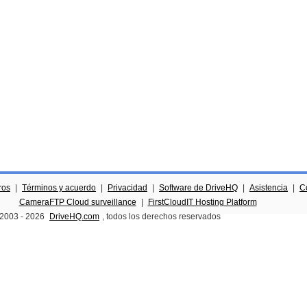
ros
|
Términos y acuerdo
|
Privacidad
|
Software de DriveHQ
|
Asistencia
|
C
CameraFTP Cloud surveillance
|
FirstCloudIT Hosting Platform
 2003 -
2026
DriveHQ.com
, todos los derechos reservados