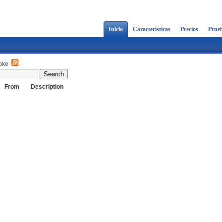
Inicio
Características
Precios
Prueb
oke
From
Description