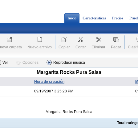
Inicio
Características
Precios
Prueb
ueva carpeta
Nuevo archivo
Copiar
Cortar
Eliminar
Pegar
Clasif
Ver
Opciones
Reproducir música
Margarita Rocks Pura Salsa
Hora de creación
M
09/19/2007 3:25:28 PM
0
Margarita Rocks Pura Salsa
Total ratin