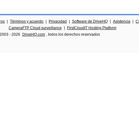
ros
|
Términos y acuerdo
|
Privacidad
|
Software de DriveHQ
|
Asistencia
|
C
CameraFTP Cloud surveillance
|
FirstCloudIT Hosting Platform
 2003 -
2026
DriveHQ.com
, todos los derechos reservados