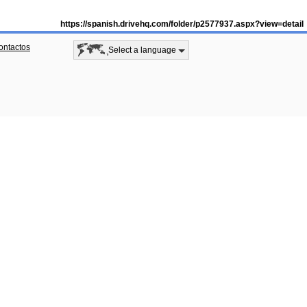
https://spanish.drivehq.com/folder/p2577937.aspx?view=detail
ontactos
Select a language