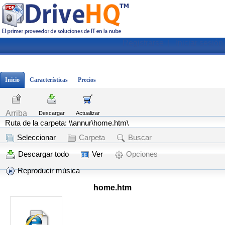
Registrarse
|
Iniciar sesión
Inicio
Características
Precios
Arriba
Descargar
Actualizar
Ruta de la carpeta: \\annur\home.htm\
Seleccionar
Carpeta
Buscar
Descargar todo
Ver
Opciones
Reproducir música
home.htm