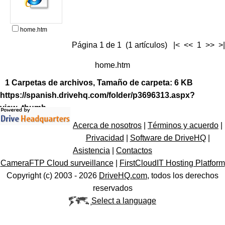
home.htm
Página 1 de 1 (1 artículos) |< << 1 >> >|
home.htm
1 Carpetas de archivos, Tamaño de carpeta: 6 KB
https://spanish.drivehq.com/folder/p3696313.aspx?
view=thumb
Acerca de nosotros
|
Términos y acuerdo
|
Privacidad
|
Software de DriveHQ
|
Asistencia
|
Contactos
CameraFTP Cloud surveillance
|
FirstCloudIT Hosting Platform
Copyright (c) 2003 -
2026
DriveHQ.com
, todos los derechos
reservados
Select a language