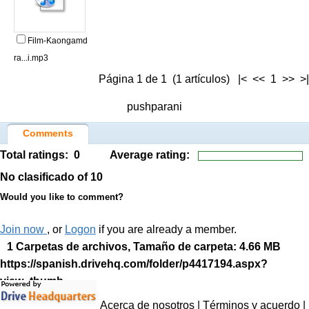
Film-Kaongamd
ra...i.mp3
Página 1 de 1 (1 artículos) |< << 1 >> >|
pushparani
Comments
Total ratings:
0
Average rating:
No clasificado
of 10
Would you like to comment?
Join now
, or
Logon
if you are already a member.
1 Carpetas de archivos, Tamaño de carpeta: 4.66 MB
https://spanish.drivehq.com/folder/p4417194.aspx?
view=thumb
Acerca de nosotros
|
Términos y acuerdo
|