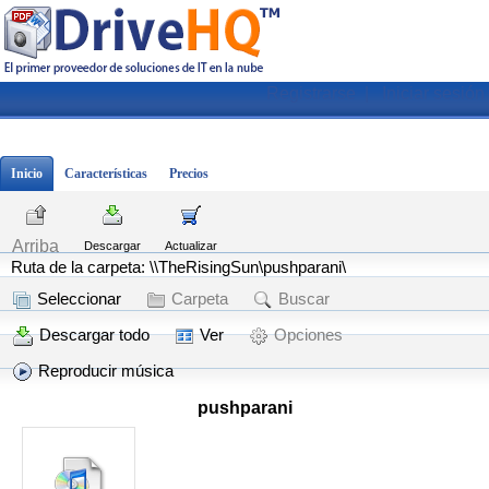
Registrarse
|
Iniciar sesión
Inicio
Características
Precios
Arriba
Descargar
Actualizar
Ruta de la carpeta: \\TheRisingSun\pushparani\
Seleccionar
Carpeta
Buscar
Descargar todo
Ver
Opciones
Reproducir música
pushparani